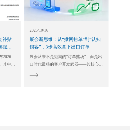
2025/10/16
会补贴
展会新思维：从“撒网捞单”到“认知
海掘金
锁客”，3步高效拿下出口订单
2026
展会从来不是短期的“订单赌场”，而是出
，其中医
口时代最狠的客户开发武器——其核心早
划出海的
已从“撒网捕鱼”的流量收割，转向“认知
 市场拓
闪电战”的价值深耕。