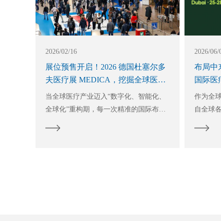
2026/02/16
2026/06/
展位预售开启！2026 德国杜塞尔多
布局中东
夫医疗展 MEDICA，挖掘全球医疗
国际医疗
市场“黄金矿”
Duba
当全球医疗产业迈入“数字化、智能化、
作为全
全球化”重构期，每一次精准的国际布
自全球
局，都可能成为企业突破增长瓶颈的关
最新产
键。当“中国智造”在国际舞台持续发光，
熟知，
一场汇聚全球医疗精英、承载无限商机的
与实验室
顶级盛宴已进入倒计时！
球推荐