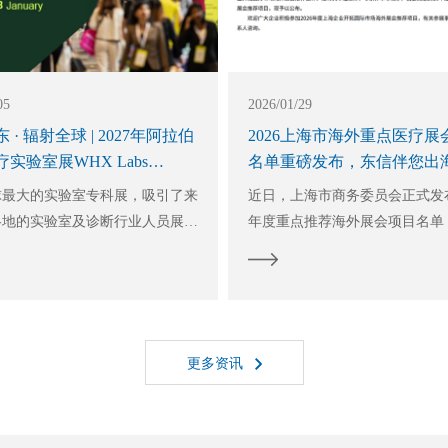
05
2026/01/29
 · 辐射全球 | 2027年阿拉伯
2026上海市海外重点医疗展
实验室展WHX Labs
名单重磅发布，东信伴您出
i，定展正当时
医疗新蓝海！
球最大的实验室专科展，吸引了来
近日，上海市商务委员会正式发布
各地的实验室及诊断行业人员展示
年度重点推荐海外展会项目名单
品与最新尖端技术。该展为业内所
疗医药类 22 场重磅入选，为计
口碑载道，并被美国科学仪器设备
中国医疗企业，送上“政策护航 +
家具国际协会（SEFA）列为全
新”的双重红利！
展会。
更多资讯