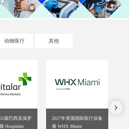
动物医疗
其他
第32届巴西圣保罗
2027年美国国际医疗设备
2
ospitalar
展 WHX Miami
理